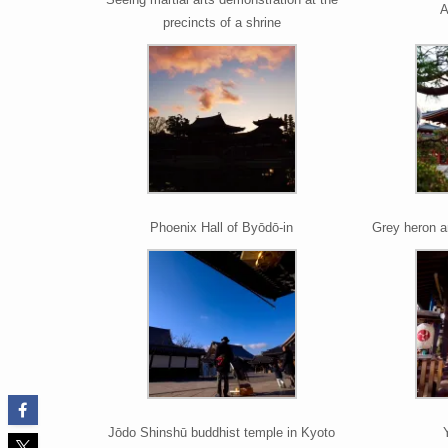
A
precincts of a shrine
Phoenix Hall of Byōdō-in
Grey heron a
Jōdo Shinshū buddhist temple in Kyoto