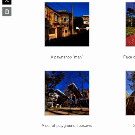
A pawnshop “man”
Fake c
A set of playground seesaws