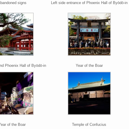
bandoned signs
Left side entrance of Phoenix Hall of Byōdō-in
nd Phoenix Hall of Byōdō-in
Year of the Boar
Year of the Boar
Temple of Confucius