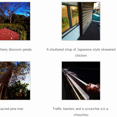
herry blossom petals
A shuttered shop of Japanese style skewered
chicken
Sacred pine tree
Traffic barriers and a scrunchie a.k.a.
chouchou