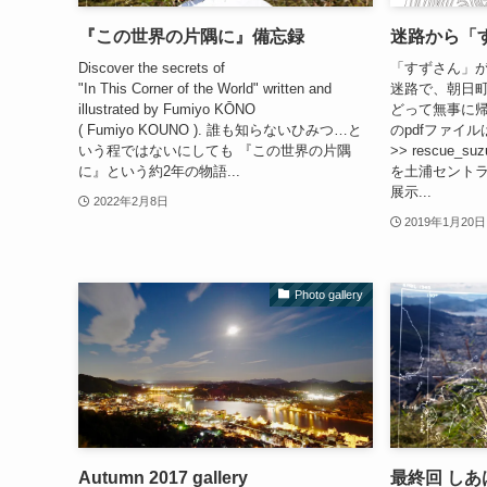
『この世界の片隅に』備忘録
迷路から「す
Discover the secrets of
「すずさん」
"In This Corner of the World" written and
迷路で、朝日
illustrated by Fumiyo KŌNO
どって無事に
( Fumiyo KOUNO ). 誰も知らないひみつ…と
のpdfファイ
いう程ではないにしても 『この世界の片隅
>> rescue_s
に』という約2年の物語...
を土浦セント
展示...
2022年2月8日
2019年1月20日
Photo gallery
Autumn 2017 gallery
最終回 しあ