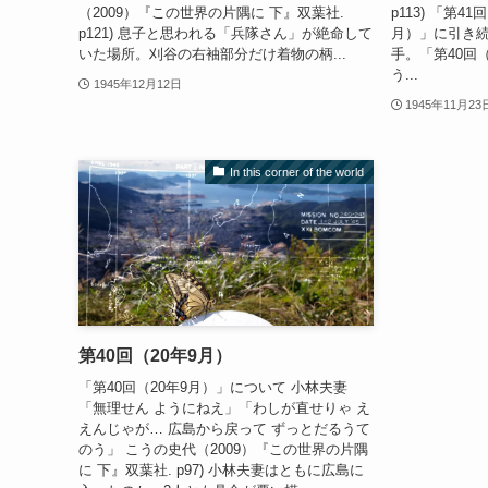
（2009）『この世界の片隅に 下』双葉社.
p113) 「第4
p121) 息子と思われる「兵隊さん」が絶命して
月）」に引き
いた場所。刈谷の右袖部分だけ着物の柄...
手。「第40回
う...
1945年12月12日
1945年11月23
In this corner of the world
第40回（20年9月）
「第40回（20年9月）」について 小林夫妻
「無理せん ようにねえ」「わしが直せりゃ え
えんじゃが… 広島から戻って ずっとだるうて
のう」 こうの史代（2009）『この世界の片隅
に 下』双葉社. p97) 小林夫妻はともに広島に