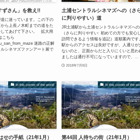
ずさん」を救え!!
土浦セントラルシネマズへの（さ
に判りやすい）道
が道に迷っています。この下の
町から上長ノ木町までの道をた
JR土浦駅から土浦セントラルシネマズへの
帰してあげて下さい。 拡大用
（さらに判りやすい: 初めての方でも安心
ルはこちら
訪問できるよう情報を追記）道順案内です
uzu_san_from_maze 迷路の正解
駅からのアクセスは良好ですが、人通りが
ラルシネマズファンアート展で
ないのと、正面からだと入りにくいと思わ
ましたは通行不可になっていますので、...
2018年7月8日
In this corner of the world
In this corner of the wo
はせの手紙（21年1月）
第44回 人待ちの街（21年1月）