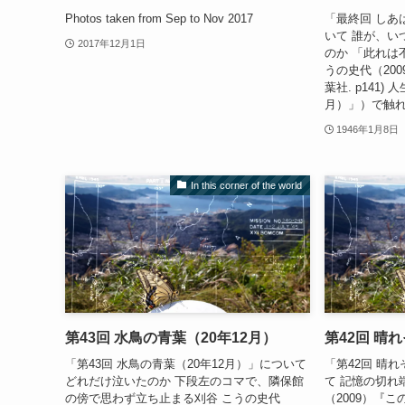
Photos taken from Sep to Nov 2017
「最終回 しあ
いて 誰が、い
2017年12月1日
のか 「此れは
うの史代（20
葉社. p141)
月）」）で触れ
1946年1月8日
In this corner of the world
第43回 水鳥の青葉（20年12月）
第42回 晴
「第43回 水鳥の青葉（20年12月）」について
「第42回 晴れ
どれだけ泣いたのか 下段左のコマで、隣保館
て 記憶の切れ
の傍で思わず立ち止まる刈谷 こうの史代
（2009）『こ