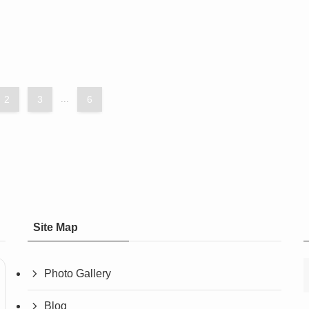
2
3
...
6
Site Map
Photo Gallery
Blog