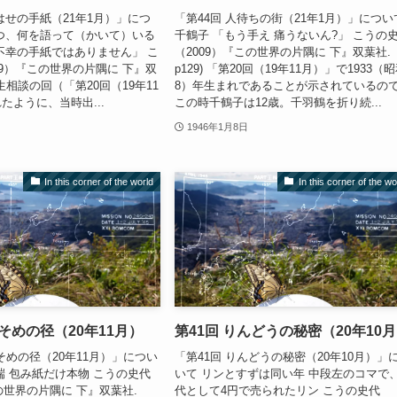
はせの手紙（21年1月）」につ
「第44回 人待ちの街（21年1月）」につい
つ、何を語って（かいて）いる
千鶴子 「もう手え 痛うないん?」 こうの
不幸の手紙ではありません」 こ
（2009）『この世界の片隅に 下』双葉社.
09）『この世界の片隅に 下』双
p129) 「第20回（19年11月）」で1933（
 人生相談の回（「第20回（19年11
8）年生まれであることが示されているの
たように、当時出...
この時千鶴子は12歳。千羽鶴を折り続...
1946年1月8日
In this corner of the world
In this corner of the wo
れそめの径（20年11月）
第41回 りんどうの秘密（20年10
そめの径（20年11月）」につい
「第41回 りんどうの秘密（20年10月）」
端 包み紙だけ本物 こうの史代
いて リンとすずは同い年 中段左のコマで
の世界の片隅に 下』双葉社.
代として4円で売られたリン こうの史代