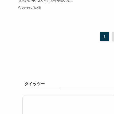
入ったのか、2人とも具合が悪い模...
1945年9月17日
1
タイッツー