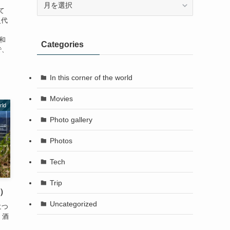
て
史代
昭和
Categories
で、
In this corner of the world
Movies
rld
Photo gallery
Photos
Tech
Trip
月）
Uncategorized
につ
、酒