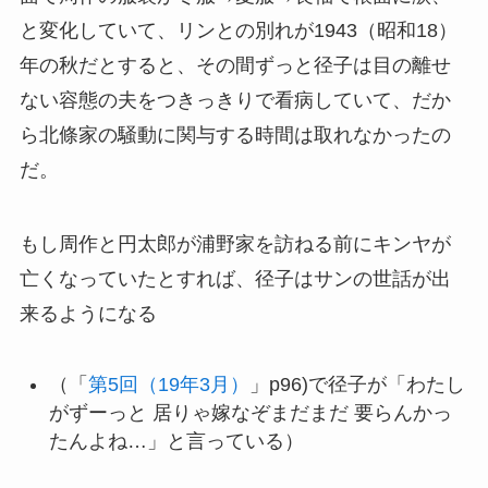
と変化していて、リンとの別れが1943（昭和18）
年の秋だとすると、その間ずっと径子は目の離せ
ない容態の夫をつきっきりで看病していて、だか
ら北條家の騒動に関与する時間は取れなかったの
だ。
もし周作と円太郎が浦野家を訪ねる前にキンヤが
亡くなっていたとすれば、径子はサンの世話が出
来るようになる
（「
第5回（19年3月）
」p96)で径子が「わたし
がずーっと 居りゃ嫁なぞまだまだ 要らんかっ
たんよね…」と言っている）