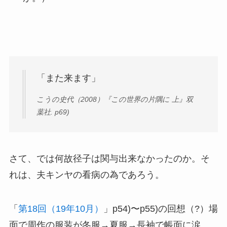
「また来ます」
こうの史代（2008）『この世界の片隅に 上』双
葉社. p69)
さて、では何故径子は関与出来なかったのか。そ
れは、夫キンヤの看病の為であろう。
「
第18回（19年10月）
」p54)〜p55)の回想（?）場
面で周作の服装が冬服→夏服→長袖で帳面に涙、