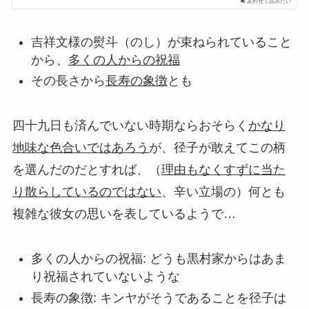
あわせて読みたい
吉祥文様の熨斗（のし）が束ねられていること
から、
多くの人からの祝福
その長さから
長寿の象徴
とも
四十九日も済んでいない時期ならおそらく
かなり
地味な色合いではあろう
が、径子が敢えてこの柄
を選んだのだとすれば、（
理由もなくすずに当た
り散らしているのではない
、辛い立場の）何とも
複雑な彼女の思いを表しているようで…
多くの人からの祝福: どうも黒村家からはあま
り祝福されていないような
長寿の象徴: キンヤがそうであることを径子は