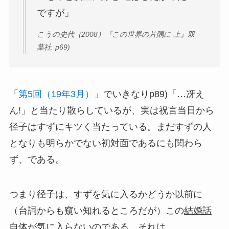
ですが」
こうの史代（2008）『この世界の片隅に 上』双
葉社. p69)
「
第5回（19年3月）
」でいきなりp89)「…冴え
ん!」と当たり散らしているが、実は祝言当日から
径子はすずにキツく当たっている。まだすずの人
となりも明らかでない初対面であるにも関わら
ず、である。
つまり径子は、すずを気に入るかどうか以前に
（台詞からも窺い知れるところだが）この
結婚話
自体が気に入らない
のである。それは