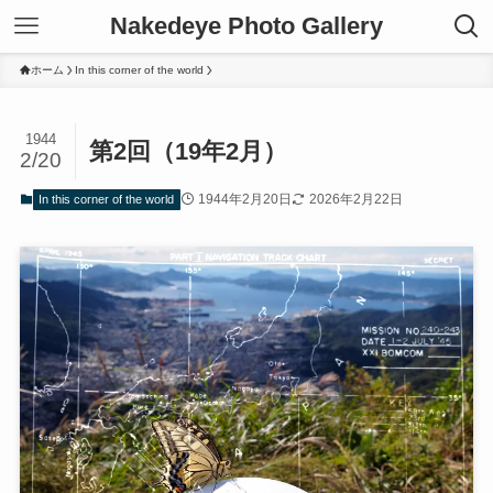
Nakedeye Photo Gallery
ホーム
In this corner of the world
1944
第2回（19年2月）
2/20
1944年2月20日
2026年2月22日
In this corner of the world