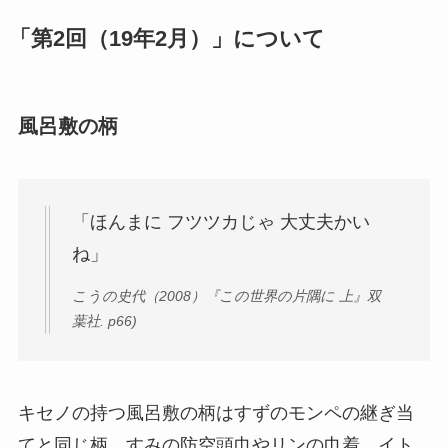
「第2回（19年2月）」について
風呂敷の柄
「ほんまに フツツカじゃ 大丈夫かい
ね」
こうの史代（2008）『この世界の片隅に 上』双
葉社. p66)
キセノの持つ風呂敷の柄はすずのモンペの継ぎ当
てと同じ柄。すみの防空頭巾やリンの巾着、イト