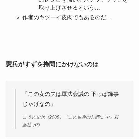
取り上げさせるという…
作者のキツーイ皮肉でもあるのだ…
憲兵がすずを拷問にかけないのは
「この女の夫は軍法会議の 下っぱ録事
じゃげなの」
こうの史代（2008）『この世界の片隅に 中』双
葉社. p7)