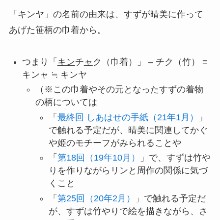
「キンヤ」の名前の由来は、すずが晴美に作って
あげた笹柄の巾着から。
つまり「
キン
チ
ャ
ク（巾着）」 – チク（竹） =
キンャ ≒ キンヤ
（※この巾着やその元となったすずの着物
の柄については
「
最終回 しあはせの手紙（21年1月）
」
で触れる予定だが、晴美に関連してかぐ
や姫のモチーフがみられることや
「
第18回（19年10月）
」で、すずは竹や
りを作りながらリンと周作の関係に気づ
くこと
「
第25回（20年2月）
」で触れる予定だ
が、すずは竹やりで絵を描きながら、さ