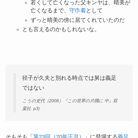
若くして亡くなった父キンヤは、晴美が
亡くなるまで、
守巾着
として
ずっと晴美の傍に居てくれていたのだ
とも言えるのかもしれないな。
径子が久夫と別れる時点では舅は義足
ではない
こうの史代（2008）『この世界の片隅に 中』双
葉社. p3)
そもそも「
第23回（20年正月）
」に登場する
義足