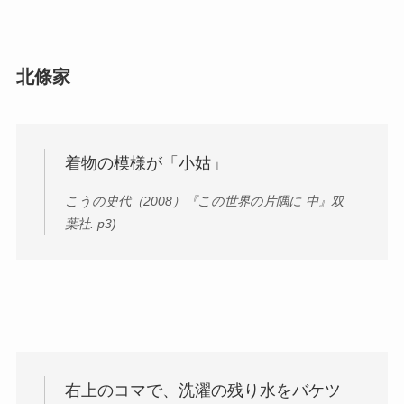
北條家
着物の模様が「小姑」
こうの史代（2008）『この世界の片隅に 中』双
葉社. p3)
右上のコマで、洗濯の残り水をバケツ