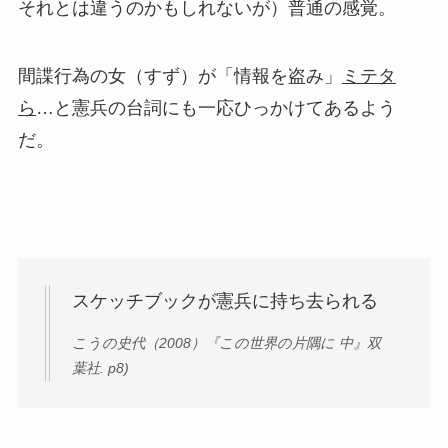
それとは違うのかもしれないが）普通の感覚。
間諜行為の女（すず）が「情報を盗み」
ミテタ
ら
…と憲兵の台詞にも一応ひっかけてあるよう
だ。
スケッチブックが憲兵に持ち去られる
こうの史代（2008）『この世界の片隅に 中』双
葉社. p8)