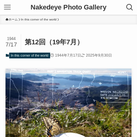
Nakedeye Photo Gallery
ホーム
In this corner of the world
1944
第12回（19年7月）
7/17
1944年7月17日
2025年9月30日
In this corner of the world