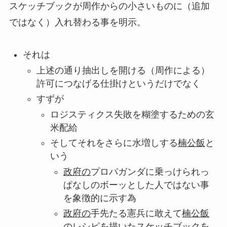
スケッチブックが周作からの小さいものに（追加
ではなく）入れ替わる事を明示。
それは
上述の通り抽出しを開ける（周作による）
許可につなげる仕掛けというだけでなく
すずが
ロジスティクス失敗を糊塗するための玄
米配給
そしてそれをさらに水増しする
楠公飯
と
いう
政府の
プロパガンダに乗っけられっ
ぱなしのボーッとした人ではない事
を象徴的に示す為
政府の
手先たる憲兵に敢えて
楠公飯
のレシピを描いたスケッチブックを