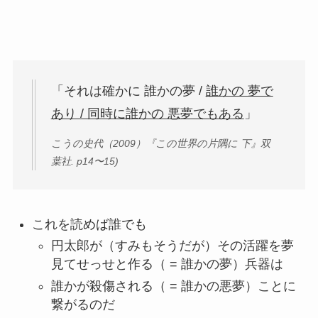
「それは確かに 誰かの夢 /
誰かの 夢で
あり / 同時に誰かの 悪夢でもある
」
こうの史代（2009）『この世界の片隅に 下』双
葉社. p14〜15)
これを読めば誰でも
円太郎が（すみもそうだが）その活躍を夢
見てせっせと作る（ = 誰かの夢）兵器は
誰かが殺傷される（ = 誰かの悪夢）ことに
繋がるのだ