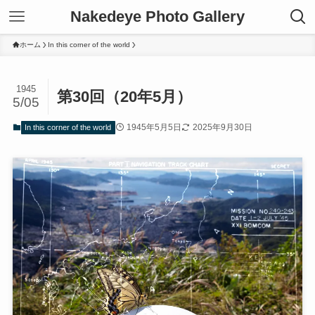
Nakedeye Photo Gallery
ホーム
In this corner of the world
1945
第30回（20年5月）
5/05
1945年5月5日
2025年9月30日
In this corner of the world