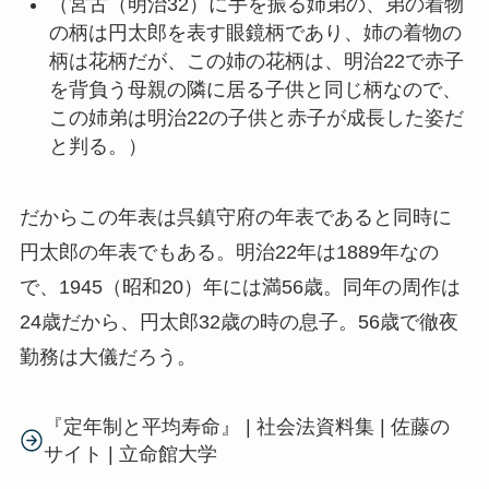
（宮古（明治32）に手を振る姉弟の、弟の着物
の柄は円太郎を表す眼鏡柄であり、姉の着物の
柄は花柄だが、この姉の花柄は、明治22で赤子
を背負う母親の隣に居る子供と同じ柄なので、
この姉弟は明治22の子供と赤子が成長した姿だ
と判る。）
だからこの年表は呉鎮守府の年表であると同時に
円太郎の年表でもある。明治22年は1889年なの
で、1945（昭和20）年には満56歳。同年の周作は
24歳だから、円太郎32歳の時の息子。56歳で徹夜
勤務は大儀だろう。
『定年制と平均寿命』 | 社会法資料集 | 佐藤の
サイト | 立命館大学