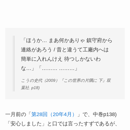
「ほうか… まあ何かありゃ 鎮守府から
連絡があろう / 昔と違うて工廠内へは
簡単に入れんけえ 待つしかないわ
な…」「……… ………」
こうの史代（2009）『この世界の片隅に 下』双
葉社. p18)
一月前の「
第28回（20年4月）
」で、中巻p138)
「安心しました」と口では言ったすずであるが、