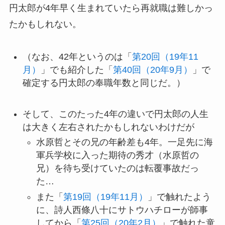
円太郎が4年早く生まれていたら再就職は難しかっ
たかもしれない。
（なお、42年というのは「
第20回（19年11
月）
」でも紹介した「
第40回（20年9月）
」で
確定する円太郎の奉職年数と同じだ。）
そして、このたった4年の違いで円太郎の人生
は大きく左右されたかもしれないわけだが
水原哲とその兄の年齢差も4年。一足先に海
軍兵学校に入った期待の秀才（水原哲の
兄）を待ち受けていたのは転覆事故だっ
た…
また「
第19回（19年11月）
」で触れたよう
に、詩人西條八十にサトウハチローが師事
してから「
第25回（20年2月）
」で触れた童