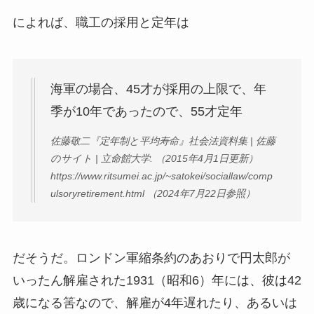
によれば、職工の採用と定年は
海軍の場合、45才が採用の上限で、年
季が10年であったので、55才定年
佐藤敬二『定年制と平均寿命』社会法資料集 | 佐藤
のサイト | 立命館大学. （2015年4月1日更新）
https://www.ritsumei.ac.jp/~satokei/sociallaw/comp
ulsoryretirement.html （2024年7月22日参照）
だそうだ。ロンドン軍縮条約のあおりで円太郎が
いったん解雇された1931（昭和6）年には、彼は42
歳になる筈なので、解雇が4年遅れたり、あるいは