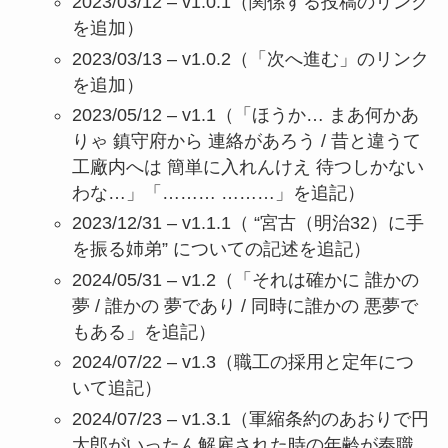
2023/03/12 – v1.0.1（関係する投稿のリンク
を追加）
2023/03/13 – v1.0.2（「次へ進む」のリンク
を追加）
2023/05/12 – v1.1（「ほうか… まあ何かあ
りゃ 鎮守府から 連絡があろう / 昔と違うて
工廠内へは 簡単に入れんけえ 待つしかない
わな…」「……… ………」を追記）
2023/12/31 – v1.1.1（ “宮古（明治32）に手
を振る姉弟” についての記述を追記）
2024/05/31 – v1.2（「それは確かに 誰かの
夢 / 誰かの 夢であり / 同時に誰かの 悪夢で
もある」を追記）
2024/07/22 – v1.3（職工の採用と定年につ
いて追記）
2024/07/23 – v1.3.1（軍縮条約のあおりで円
太郎がいったん解雇された時の年齢が奉職