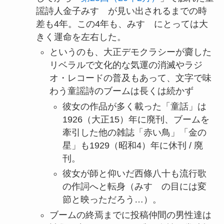
謡詩人金子みすゞが見い出されるまでの時
差も4年。この4年も、みすゞにとっては大
きく運命を左右した。
というのも、大正デモクラシーが齎した
リベラルで文化的な気運の消滅やラジ
オ・レコードの普及もあって、文字で味
わう童謡詩のブームは長くは続かず
彼女の作品が多く載った「童話」は
1926（大正15）年に廃刊、ブームを
牽引した他の雑誌「赤い鳥」「金の
星」も1929（昭和4）年に休刊 / 廃
刊。
彼女が師と仰いだ西條八十も流行歌
の作詞へと転身（みすゞの目には変
節と映っただろう…）。
ブームの終焉までに投稿仲間の男性達は